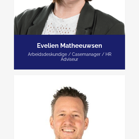
Evelien Matheeuwsen
06-43554655
Arbeidsdeskundige / Casemanager / HR
Adviseur
evelien.m@peijnenburgverzuimbegeleiding.nl