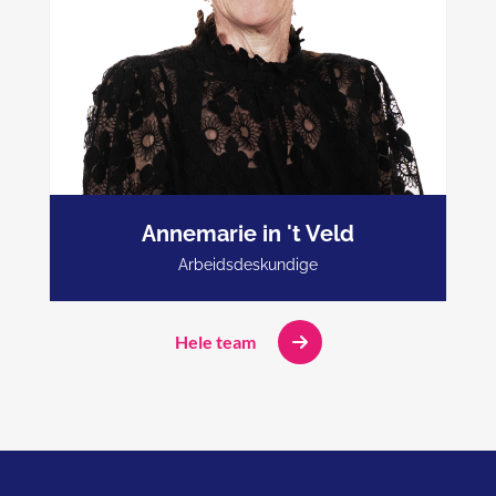
Annemarie in 't Veld
06-41136885
Arbeidsdeskundige
annemarie@peijnenburgverzuimbegeleiding.nl
Hele team