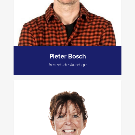
Pieter Bosch
06-34112407
Arbeidsdeskundige
pieter@peijnenburgverzuimbegeleiding.nl